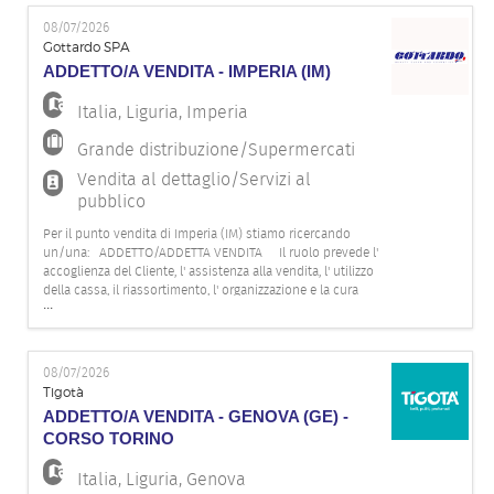
08/07/2026
Gottardo SPA
ADDETTO/A VENDITA - IMPERIA (IM)
Italia
,
Liguria
,
Imperia
Grande distribuzione/Supermercati
Vendita al dettaglio/Servizi al
pubblico
Per il punto vendita di Imperia (IM) stiamo ricercando
un/una: ADDETTO/ADDETTA VENDITA Il ruolo prevede l'
accoglienza del Cliente, l' assistenza alla vendita, l' utilizzo
della cassa, il riassortimento, l' organizzazione e la cura
...
degli spazi espositivi e del magazzino. Il profilo ideale
dovrebbe possedere le seguenti caratteristich
08/07/2026
Tigotà
ADDETTO/A VENDITA - GENOVA (GE) -
CORSO TORINO
Italia
,
Liguria
,
Genova