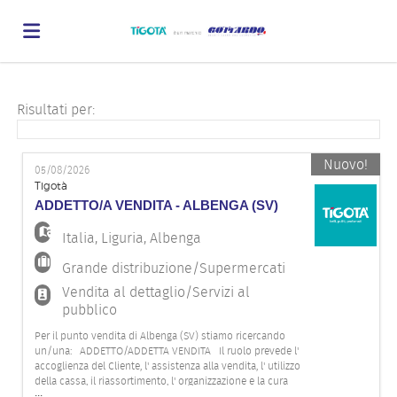
Home
Risultati per:
Offerte
Nuovo!
05/08/2026
Tigotà
ADDETTO/A VENDITA - ALBENGA (SV)
di
Carica
Italia
,
Liguria
,
Albenga
Grande distribuzione/Supermercati
lavoro
il
Login
Vendita al dettaglio/Servizi al
pubblico
CV
Lingua
Per il punto vendita di Albenga (SV) stiamo ricercando
un/una: ADDETTO/ADDETTA VENDITA Il ruolo prevede l'
accoglienza del Cliente, l' assistenza alla vendita, l' utilizzo
della cassa, il riassortimento, l' organizzazione e la cura
...
degli spazi espositivi e del magazzino. Il profilo ideale