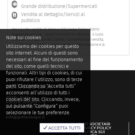
Grande distribuzione/Supermercati
Vendita al dettaglio/Servizi al
pubblico
Per il punto vendita di Genova (GE) Corso Torino stiamo
ricercando un/una: ADDETTO/ADDETTA VENDITA Il ruolo
Note sui cookies
prevede l' accoglienza del Cliente, l' assistenza alla vendita,
l' utilizzo della cassa, il riassortimento, l' organizzazione e la
Utilizziamo dei cookies per questo
...
cura degli spazi espositivi e del magazzino. Il profilo ideale
sito internet. Alcuni di questi sono
dovrebbe possedere le seguenti carat
necessari al fine del funzionamento
del sito, come quelli tecnici e
funzionali. Altri tipi di cookies, di cui
puoi rifiutare l’utilizzo, sono di terze
parti. Cliccando su “Accetta tutti”
GOTTARDO S.P.A.
acconsenti all’utilizzo di tutti i
35127 - Padova
cookies del sito. Cliccando, invece,
Galleria Spagna n. 9
sul pulsante “Configura” puoi
gottardospa@legalmail.it
selezionare le tue preferenze.
info@gottardospa.it
DATI SOCIETARI
Toggle
PRIVACY POLICY
ACCETTA TUTTI
POLITICA SUI
navigat