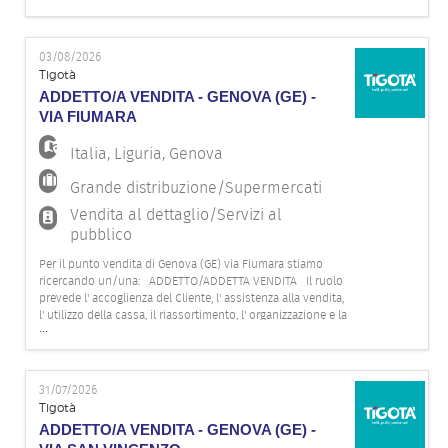
EN
dovrebbe possedere le seguenti caratteristiche:
03/08/2026
FR
Tigotà
ADDETTO/A VENDITA - GENOVA (GE) -
VIA FIUMARA
IT
Italia
,
Liguria
,
Genova
Grande distribuzione/Supermercati
DE
Vendita al dettaglio/Servizi al
pubblico
Per il punto vendita di Genova (GE) via Fiumara stiamo
ES
ricercando un/una: ADDETTO/ADDETTA VENDITA Il ruolo
prevede l' accoglienza del Cliente, l' assistenza alla vendita,
l' utilizzo della cassa, il riassortimento, l' organizzazione e la
...
cura degli spazi espositivi e del magazzino. Il profilo ideale
PT
dovrebbe possedere le seguenti caratt
31/07/2026
Tigotà
ADDETTO/A VENDITA - GENOVA (GE) -