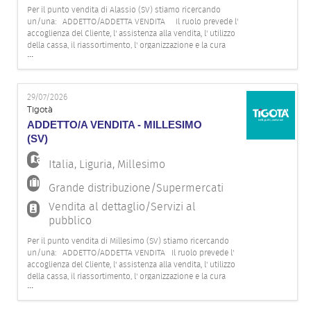
Per il punto vendita di Alassio (SV) stiamo ricercando
un/una: ADDETTO/ADDETTA VENDITA Il ruolo prevede l'
accoglienza del Cliente, l' assistenza alla vendita, l' utilizzo
della cassa, il riassortimento, l' organizzazione e la cura
...
degli spazi espositivi e del magazzino. Il profilo ideale
dovrebbe possedere le seguenti caratteristich
29/07/2026
Tigotà
ADDETTO/A VENDITA - MILLESIMO
(SV)
Italia
,
Liguria
,
Millesimo
Grande distribuzione/Supermercati
Vendita al dettaglio/Servizi al
pubblico
Per il punto vendita di Millesimo (SV) stiamo ricercando
un/una: ADDETTO/ADDETTA VENDITA Il ruolo prevede l'
accoglienza del Cliente, l' assistenza alla vendita, l' utilizzo
della cassa, il riassortimento, l' organizzazione e la cura
...
degli spazi espositivi e del magazzino. Il profilo ideale
dovrebbe possedere le seguenti caratteristiche: