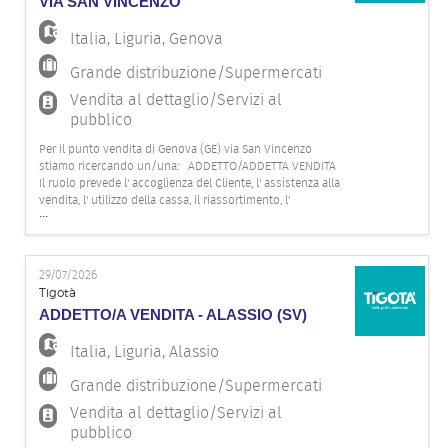
VIA SAN VINCENZO
Italia
,
Liguria
,
Genova
Grande distribuzione/Supermercati
Vendita al dettaglio/Servizi al
pubblico
Per il punto vendita di Genova (GE) via San Vincenzo
stiamo ricercando un/una: ADDETTO/ADDETTA VENDITA
Il ruolo prevede l' accoglienza del Cliente, l' assistenza alla
vendita, l' utilizzo della cassa, il riassortimento, l'
...
organizzazione e la cura degli spazi espositivi e del
magazzino. Il profilo ideale dovrebbe possedere le
seguenti c
29/07/2026
Tigotà
ADDETTO/A VENDITA - ALASSIO (SV)
Italia
,
Liguria
,
Alassio
Grande distribuzione/Supermercati
Vendita al dettaglio/Servizi al
pubblico