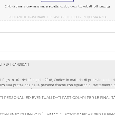
2 Mb di dimensione massima, si accettano: .doc .docx .txt .odt .rtf .pdf .png .jpg
PUOI ANCHE TRASCINARE E RILASCIARE IL TUO CV IN QUESTA AREA
PERSONALI ED EVENTUALI DATI PARTICOLARI PER LE FINALITÀ 
TAMENTO DI UNA O PIÙ IMMAGINI FOTOGRAFICHE PER LE FINA