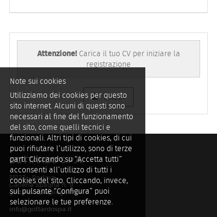
Attenzione!
Carica il tuo CV per iniziare la
registrazione
Note sui cookies
Utilizziamo dei cookies per questo
SALVA
sito internet. Alcuni di questi sono
necessari al fine del funzionamento
del sito, come quelli tecnici e
funzionali. Altri tipi di cookies, di cui
puoi rifiutare l’utilizzo, sono di terze
parti. Cliccando su “Accetta tutti”
GOTTARDO S.P.A.
acconsenti all’utilizzo di tutti i
35127 - Padova
cookies del sito. Cliccando, invece,
Galleria Spagna n. 9
sul pulsante “Configura” puoi
gottardospa@legalmail.it
selezionare le tue preferenze.
info@gottardospa.it