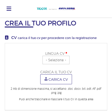
CREA IL TUO PROFILO
Home
CV
carica il tuo cv per procedere con la registrazione
Offerte
*
LINGUA CV
di
Carica
CARICA IL TUO CV
lavoro
il
Login
CARICA CV
2 Mb di dimensione massima, si accettano: .doc .docx .txt .odt .rtf .pdf
.png .jpg
CV
Lingua
Puoi anche trascinare e rilasciare il tuo CV in questa area