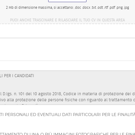
2 Mb di dimensione massima, si accettano: .doc .docx .txt .odt .rtf .pdf .png .jpg
PUOI ANCHE TRASCINARE E RILASCIARE IL TUO CV IN QUESTA AREA
PERSONALI ED EVENTUALI DATI PARTICOLARI PER LE FINALITÀ 
TAMENTO DI UNA O PIÙ IMMAGINI FOTOGRAFICHE PER LE FINA