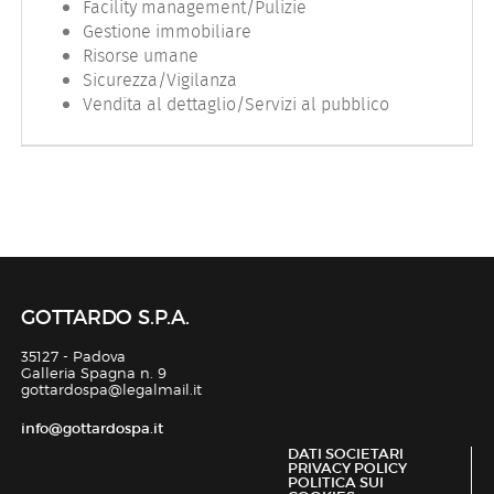
EN
Facility management/Pulizie
Gestione immobiliare
Risorse umane
FR
Sicurezza/Vigilanza
Vendita al dettaglio/Servizi al pubblico
IT
DE
ES
GOTTARDO S.P.A.
35127 - Padova
Galleria Spagna n. 9
PT
gottardospa@legalmail.it
info@gottardospa.it
DATI SOCIETARI
Toggle
PRIVACY POLICY
POLITICA SUI
navigat