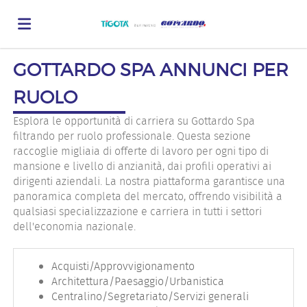
GOTTARDO SPA ANNUNCI PER
Home
RUOLO
Offerte
Esplora le opportunità di carriera su Gottardo Spa
filtrando per ruolo professionale. Questa sezione
raccoglie migliaia di offerte di lavoro per ogni tipo di
di
Carica
mansione e livello di anzianità, dai profili operativi ai
dirigenti aziendali. La nostra piattaforma garantisce una
panoramica completa del mercato, offrendo visibilità a
qualsiasi specializzazione e carriera in tutti i settori
lavoro
il
Login
dell'economia nazionale.
CV
Lingua
Acquisti/Approvvigionamento
Architettura/Paesaggio/Urbanistica
Centralino/Segretariato/Servizi generali