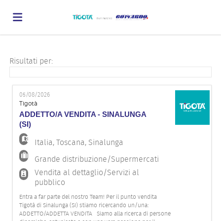
Home
Risultati per:
Offerte
05/08/2026
Tigotà
ADDETTO/A VENDITA - SINALUNGA
di
Carica
(SI)
Italia
,
Toscana
,
Sinalunga
lavoro
il
Login
Grande distribuzione/Supermercati
Vendita al dettaglio/Servizi al
pubblico
CV
Lingua
Entra a far parte del nostro Team! Per il punto vendita
Tigotà di Sinalunga (SI) stiamo ricercando un/una:
ADDETTO/ADDETTA VENDITA Siamo alla ricerca di persone