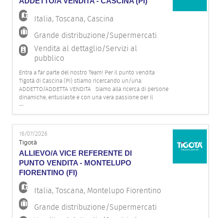
ADDETTO/A VENDITA - CASCINA (PI)
Italia
,
Toscana
,
Cascina
Grande distribuzione/Supermercati
Vendita al dettaglio/Servizi al
pubblico
Entra a far parte del nostro Team! Per il punto vendita
Tigotà di Cascina (PI) stiamo ricercando un/una:
ADDETTO/ADDETTA VENDITA Siamo alla ricerca di persone
dinamiche, entusiaste e con una vera passione per il
...
mondo della vendita! Se ami il contatto con il pubblico e ti
piace lavorare in squadra, in un ambiente vivace e
stimolante, invia
16/07/2026
Tigotà
ALLIEVO/A VICE REFERENTE DI
PUNTO VENDITA - MONTELUPO
FIORENTINO (FI)
Italia
,
Toscana
,
Montelupo Fiorentino
Grande distribuzione/Supermercati