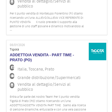
Vendita al dettaglio/Servizi al
pubblico
Per il punto vendita di Montelupo Fiorentino (FI) stiamo
ricercando un/una: ALLIEVO/ALLIEVA VICE REFERENTE DI
PUNTO VENDITA Il ruolo prevede il supporto alla
gestione di uno staff giovane e dinamico motivandolo al
...
raggiungimento degli obiettivi, l' organizzazione della
giornata lavorativa e dei turni di lavoro. La commessa/Il
commesso
08/07/2026
Tigotà
ADDETTO/A VENDITA - PART TIME -
PRATO (PO)
Italia
,
Toscana
,
Prato
Grande distribuzione/Supermercati
Vendita al dettaglio/Servizi al
pubblico
Entra a far parte del nostro Team! Per il punto vendita
Tigotà di Prato (PO) stiamo ricercando un/una:
ADDETTO/ADDETTA VENDITA PART TIME Siamo alla ricerca
di persone dinamiche, entusiaste e con una vera passione