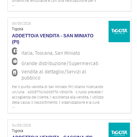
EN
dinamiche, entusiaste e con una vera passione per il
...
mondo della vendita! Se ami il contatto con il pubblico e ti
piace lavorare in squadra, in un ambiente vivace e
stimolante, inv
FR
05/08/2026
Tigotà
ADDETTO/A VENDITA - SAN MINIATO
IT
(PI)
Italia
,
Toscana
,
San Miniato
DE
Grande distribuzione/Supermercati
Vendita al dettaglio/Servizi al
pubblico
ES
Per il punto vendita di San Miniato (PI) stiamo ricercando
un/una: ADDETTO/ADDETTA VENDITA Il ruolo prevede l'
accoglienza del Cliente, l' assistenza alla vendita, l' utilizzo
della cassa, il riassortimento, l' organizzazione e la cura
PT
...
degli spazi espositivi e del magazzino. Il profilo ideale
dovrebbe possedere le seguenti caratteristic
04/08/2026
Tigotà