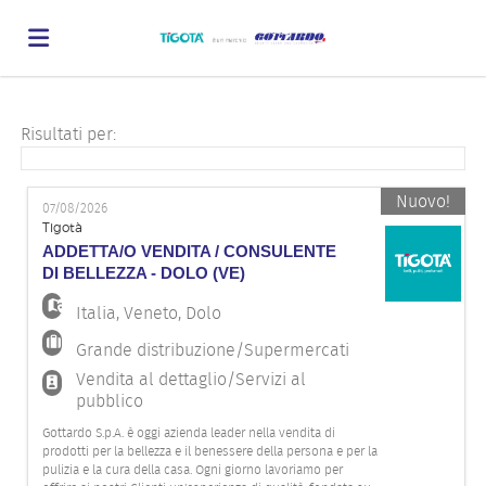
Home
Risultati per:
Offerte
Nuovo!
07/08/2026
Tigotà
ADDETTA/O VENDITA / CONSULENTE
di
Carica
DI BELLEZZA - DOLO (VE)
Italia
,
Veneto
,
Dolo
lavoro
il
Login
Grande distribuzione/Supermercati
Vendita al dettaglio/Servizi al
pubblico
CV
Lingua
Gottardo S.p.A. è oggi azienda leader nella vendita di
prodotti per la bellezza e il benessere della persona e per la
pulizia e la cura della casa. Ogni giorno lavoriamo per