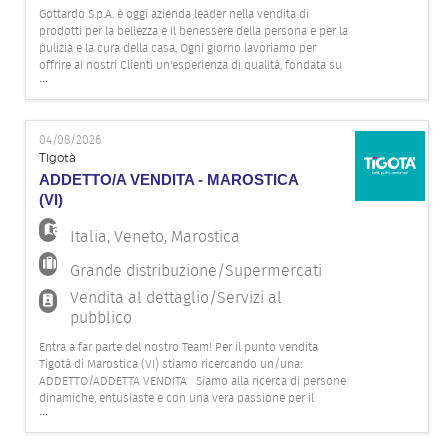
Gottardo S.p.A. è oggi azienda leader nella vendita di
prodotti per la bellezza e il benessere della persona e per la
pulizia e la cura della casa. Ogni giorno lavoriamo per
offrire ai nostri Clienti un'esperienza di qualità, fondata su
...
competenza, attenzione e innovazione, grazie all'impegno
della nostra squadra. Per il nostro punto vendita Ti
04/08/2026
Tigotà
ADDETTO/A VENDITA - MAROSTICA
(VI)
Italia
,
Veneto
,
Marostica
Grande distribuzione/Supermercati
Vendita al dettaglio/Servizi al
pubblico
Entra a far parte del nostro Team! Per il punto vendita
Tigotà di Marostica (VI) stiamo ricercando un/una:
ADDETTO/ADDETTA VENDITA Siamo alla ricerca di persone
dinamiche, entusiaste e con una vera passione per il
...
mondo della vendita! Se ami il contatto con il pubblico e ti
piace lavorare in squadra, in un ambiente vivace e