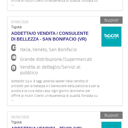
EN
offrire ai nostri Clienti un'esperienza di qualità, fondata su
...
competenza, attenzione e innovazione, grazie all'impegno
della nostra squadra. Per il nostro punto vendita Tigot
FR
Nuovo!
07/08/2026
Tigotà
ADDETTA/O VENDITA / CONSULENTE
IT
DI BELLEZZA - SAN BONIFACIO (VR)
Italia
,
Veneto
,
San Bonifacio
DE
Grande distribuzione/Supermercati
Vendita al dettaglio/Servizi al
pubblico
ES
Gottardo S.p.A. è oggi azienda leader nella vendita di
prodotti per la bellezza e il benessere della persona e per la
pulizia e la cura della casa. Ogni giorno lavoriamo per
offrire ai nostri Clienti un'esperienza di qualità, fondata su
PT
...
competenza, attenzione e innovazione, grazie all'impegno
della nostra squadra. Per il nostro punto vendita Tigot
Nuovo!
06/08/2026
Tigotà