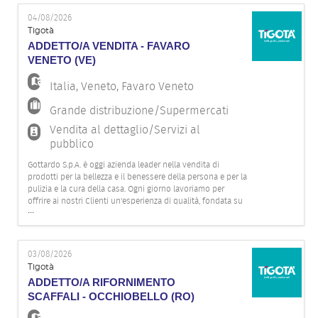
stimolante, inv
04/08/2026
Tigotà
ADDETTO/A VENDITA - FAVARO
VENETO (VE)
Italia
,
Veneto
,
Favaro Veneto
Grande distribuzione/Supermercati
Vendita al dettaglio/Servizi al
pubblico
Gottardo S.p.A. è oggi azienda leader nella vendita di
prodotti per la bellezza e il benessere della persona e per la
pulizia e la cura della casa. Ogni giorno lavoriamo per
offrire ai nostri Clienti un'esperienza di qualità, fondata su
...
competenza, attenzione e innovazione, grazie all'impegno
della nostra squadra. Per il nostro punto vendita Ti
03/08/2026
Tigotà
ADDETTO/A RIFORNIMENTO
SCAFFALI - OCCHIOBELLO (RO)