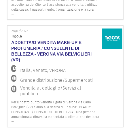
accoglienza del Cliente, l' assistenza alla vendita, l' utilizzo
della cassa, il riassortimento, l' organizzazione e la cura
...
degli spazi espositivi e del magazzino. Il profilo ideale
dovrebbe possedere le seguenti caratteristiche:
28/07/2026
Tigotà
ADDETTA/O VENDITA MAKE-UP E
PROFUMERIA / CONSULENTE DI
BELLEZZA - VERONA VIA BELVIGLIERI
(VR)
Italia
,
Veneto
,
VERONA
Grande distribuzione/Supermercati
Vendita al dettaglio/Servizi al
pubblico
Per il nostro punto vendita Tigotà di Verona via Carlo
Belviglieri (VR) siamo alla ricerca di un/una: BEAUTY
CONSULTANT / CONSULENTE DI BELLEZZA Una persona
appassionata, dinamica e orientata al cliente, che desidera
...
trasformare ogni incontro in un'esperienza dedicata.
Entrerai a far parte del team del reparto profumeria,