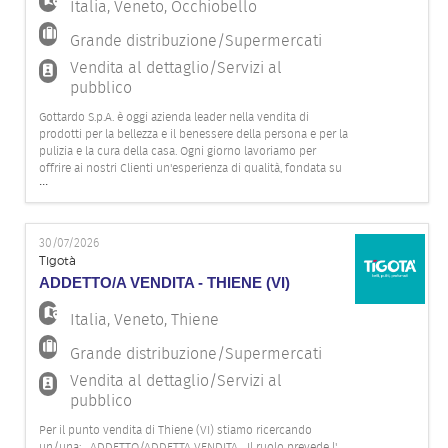
Italia
,
Veneto
,
Occhiobello
Grande distribuzione/Supermercati
Vendita al dettaglio/Servizi al
pubblico
Gottardo S.p.A. è oggi azienda leader nella vendita di
prodotti per la bellezza e il benessere della persona e per la
pulizia e la cura della casa. Ogni giorno lavoriamo per
offrire ai nostri Clienti un'esperienza di qualità, fondata su
...
competenza, attenzione e innovazione, grazie all'impegno
della nostra squadra. Per il nostro punto vendita Ti
30/07/2026
Tigotà
ADDETTO/A VENDITA - THIENE (VI)
Italia
,
Veneto
,
Thiene
Grande distribuzione/Supermercati
Vendita al dettaglio/Servizi al
pubblico
Per il punto vendita di Thiene (VI) stiamo ricercando
un/una: ADDETTO/ADDETTA VENDITA Il ruolo prevede l'