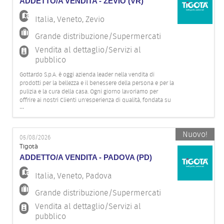
ADDETTO/A VENDITA - ZEVIO (VR)
Italia
,
Veneto
,
Zevio
Grande distribuzione/Supermercati
Vendita al dettaglio/Servizi al
pubblico
Gottardo S.p.A. è oggi azienda leader nella vendita di
prodotti per la bellezza e il benessere della persona e per la
pulizia e la cura della casa. Ogni giorno lavoriamo per
offrire ai nostri Clienti un'esperienza di qualità, fondata su
...
competenza, attenzione e innovazione, grazie all'impegno
della nostra squadra. Per il nostro punto vendita Ti
Nuovo!
05/08/2026
Tigotà
ADDETTO/A VENDITA - PADOVA (PD)
Italia
,
Veneto
,
Padova
Grande distribuzione/Supermercati
Vendita al dettaglio/Servizi al
pubblico