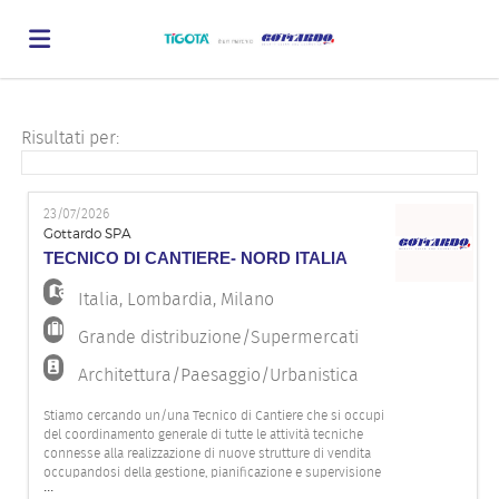
Home
Risultati per:
Offerte
23/07/2026
Gottardo SPA
TECNICO DI CANTIERE- NORD ITALIA
di
Carica
Italia
,
Lombardia
,
Milano
Grande distribuzione/Supermercati
lavoro
il
Login
Architettura/Paesaggio/Urbanistica
Stiamo cercando un/una Tecnico di Cantiere che si occupi
CV
Lingua
del coordinamento generale di tutte le attività tecniche
connesse alla realizzazione di nuove strutture di vendita
occupandosi della gestione, pianificazione e supervisione
...
di ogni fase. Cerchiamo un profilo con ottime capacità di